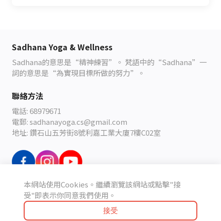
Sadhana Yoga & Wellness
Sadhana
的意思是
“
精神練習
”
。
梵語中的
“Sadhana”
一
詞的意思是
“
為實現目標所做的努力
”
。
聯絡方法
電話: 68979671
電郵: sadhanayoga.cs@gmail.com
地址: 鑽石山五芳街8號利嘉工業大廈7樓C02室
本網站使用Cookies。繼續瀏覽該網站或點擊"接
條款及細則
受"即表示你同意我們使用。
接受