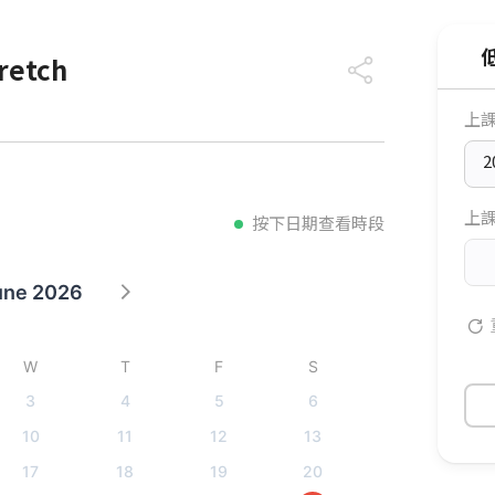
低
retch
上
2
上
按下日期查看時段
une 2026
W
T
F
S
3
4
5
6
10
11
12
13
17
18
19
20