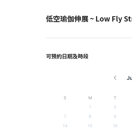
低空瑜伽伸展 ~ Low Fly St
可預約日期及時段
J
S
M
T
1
2
7
8
9
14
15
16