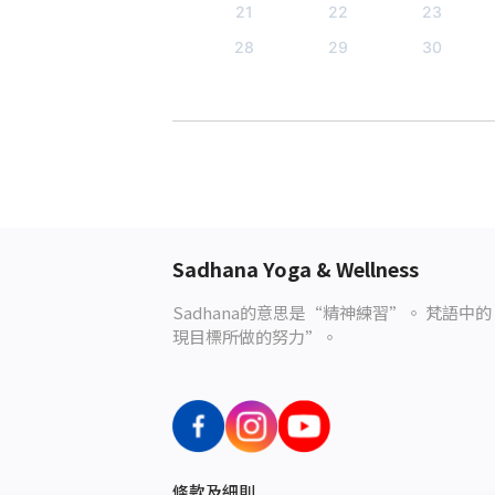
21
22
23
28
29
30
Sadhana Yoga & Wellness
Sadhana
的意思是
“
精神練習
”
。
梵語中的
現目標所做的努力
”
。
條款及細則