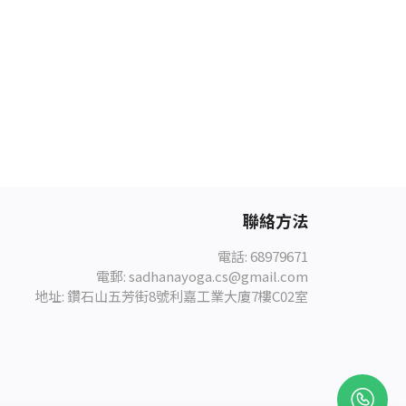
聯絡方法
電話: 68979671
電郵: sadhanayoga.cs@gmail.com
地址: 鑽石山五芳街8號利嘉工業大廈7樓C02室