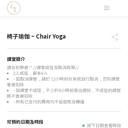
椅子瑜伽 ~ Chair Yoga
課堂簡介
適合初學者** //課堂成班及取消政策//
2人成班﹐最多6人
- 如取消課堂﹐請於 12小時前在系統自行取消﹐否則課堂
會被扣除
- 如課堂不成班﹐不少於6小時前發出通知﹐不成班的課堂
將不會被扣除
- 所有已支付的費用均不設退款及轉讓
可預約日期及時段
按下日期查看時段