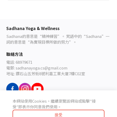
Sadhana Yoga & Wellness
Sadhana
的意思是
“
精神練習
”
。
梵語中的
“Sadhana”
一
詞的意思是
“
為實現目標所做的努力
”
。
聯絡方法
電話: 68979671
電郵: sadhanayoga.cs@gmail.com
地址: 鑽石山五芳街8號利嘉工業大廈7樓C02室
本網站使用Cookies。繼續瀏覽該網站或點擊"接
條款及細則
受"即表示你同意我們使用。
接受
未選擇