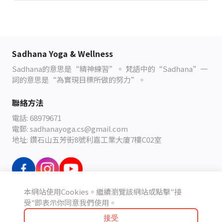
Sadhana Yoga & Wellness
Sadhana
的意思是
“
精神練習
”
。
梵語中的
“Sadhana”
一
詞的意思是
“
為實現目標所做的努力
”
。
聯絡方法
電話: 68979671
電郵: sadhanayoga.cs@gmail.com
地址: 鑽石山五芳街8號利嘉工業大廈7樓C02室
本網站使用Cookies。繼續瀏覽該網站或點擊"接
條款及細則
受"即表示你同意我們使用。
接受
未選擇