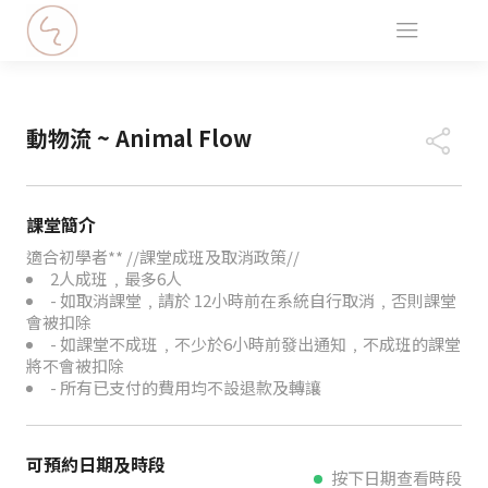
動物流 ~ Animal Flow
課堂簡介
適合初學者** //課堂成班及取消政策//
2人成班﹐最多6人
- 如取消課堂﹐請於 12小時前在系統自行取消﹐否則課堂
會被扣除
- 如課堂不成班﹐不少於6小時前發出通知﹐不成班的課堂
將不會被扣除
- 所有已支付的費用均不設退款及轉讓
可預約日期及時段
按下日期查看時段