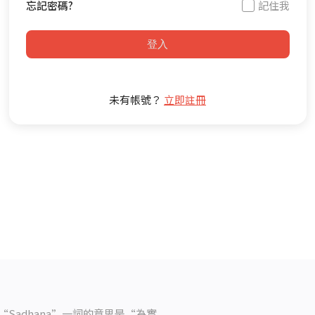
忘記密碼?
記住我
登入
未有帳號？
立即註冊
“Sadhana”
一詞的意思是
“
為實