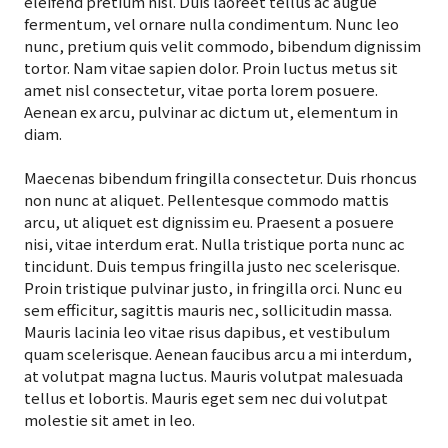
eleifend pretium nisl. Duis laoreet tellus ac augue
fermentum, vel ornare nulla condimentum. Nunc leo
nunc, pretium quis velit commodo, bibendum dignissim
tortor. Nam vitae sapien dolor. Proin luctus metus sit
amet nisl consectetur, vitae porta lorem posuere.
Aenean ex arcu, pulvinar ac dictum ut, elementum in
diam.
Maecenas bibendum fringilla consectetur. Duis rhoncus
non nunc at aliquet. Pellentesque commodo mattis
arcu, ut aliquet est dignissim eu. Praesent a posuere
nisi, vitae interdum erat. Nulla tristique porta nunc ac
tincidunt. Duis tempus fringilla justo nec scelerisque.
Proin tristique pulvinar justo, in fringilla orci. Nunc eu
sem efficitur, sagittis mauris nec, sollicitudin massa.
Mauris lacinia leo vitae risus dapibus, et vestibulum
quam scelerisque. Aenean faucibus arcu a mi interdum,
at volutpat magna luctus. Mauris volutpat malesuada
tellus et lobortis. Mauris eget sem nec dui volutpat
molestie sit amet in leo.