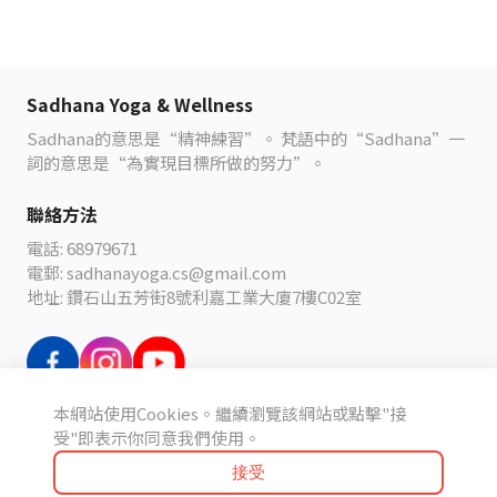
Sadhana Yoga & Wellness
Sadhana
的意思是
“
精神練習
”
。
梵語中的
“Sadhana”
一
詞的意思是
“
為實現目標所做的努力
”
。
聯絡方法
電話: 68979671
電郵: sadhanayoga.cs@gmail.com
地址: 鑽石山五芳街8號利嘉工業大廈7樓C02室
本網站使用Cookies。繼續瀏覽該網站或點擊"接
條款及細則
受"即表示你同意我們使用。
接受