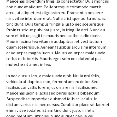
Maecenas bibendum fringilla consectetur. Duis rhoncus
non nunc at aliquet. Pellentesque commodo mattis
arcu, ut aliquet est dignissim eu. Praesent a posuere
nisi, vitae interdum erat. Nulla tristique porta nunc ac
tincidunt. Duis tempus fringilla justo nec scelerisque.
Proin tristique pulvinar justo, in fringilla orci. Nunc eu
sem efficitur, sagittis mauris nec, sollicitudin massa.
Mauris lacinia leo vitae risus dapibus, et vestibulum
quam scelerisque. Aenean faucibus arcu a mi interdum,
at volutpat magna luctus. Mauris volutpat malesuada
tellus et lobortis. Mauris eget sem nec dui volutpat
molestie sit amet in leo.
In nec cursus leo, a malesuada nibh. Nulla nisl felis,
vehicula at dapibus non, fermentum eu dolor. Sed
facilisis convallis lorem, ut ornare nisi facilisis nec.
Maecenas lacinia lacus sed purus iaculis bibendum.
Suspendisse imperdiet euismod felis ac iaculis. In
dictum varius nisl nec cursus. Curabitur placerat laoreet
enim vitae sodales. Etiam tincidunt justo in felis
condimentum ultricies. Nunc aliquet neque vel