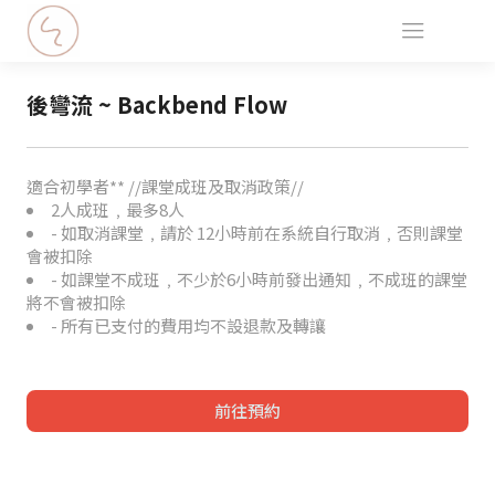
後彎流 ~ Backbend Flow
適合初學者** //課堂成班及取消政策//
2人成班﹐最多8人
- 如取消課堂﹐請於 12小時前在系統自行取消﹐否則課堂
會被扣除
- 如課堂不成班﹐不少於6小時前發出通知﹐不成班的課堂
將不會被扣除
- 所有已支付的費用均不設退款及轉讓
前往預約