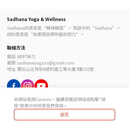
Sadhana Yoga & Wellness
Sadhana
的意思是
“
精神練習
”
。
梵語中的
“Sadhana”
一
詞的意思是
“
為實現目標所做的努力
”
。
聯絡方法
電話: 68979671
電郵: sadhanayoga.cs@gmail.com
地址: 鑽石山五芳街8號利嘉工業大廈7樓C02室
本網站使用Cookies。繼續瀏覽該網站或點擊"接
條款及細則
受"即表示你同意我們使用。
接受
Powered by